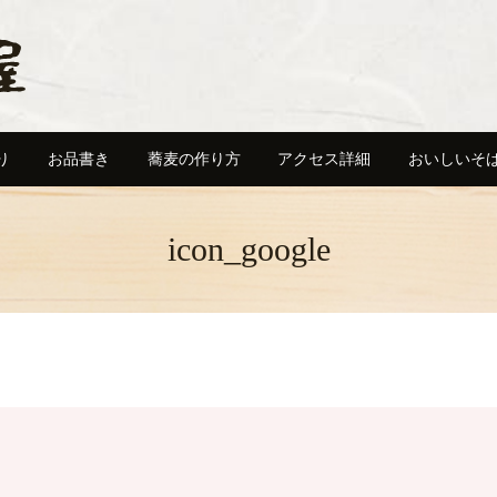
り
お品書き
蕎麦の作り方
アクセス詳細
おいしいそ
icon_google