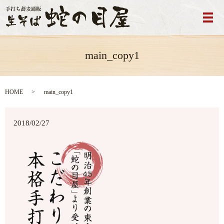
メ
main_copy1
HOME
main_copy1
2018/02/27