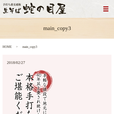
メ
main_copy3
HOME
main_copy3
2018/02/27